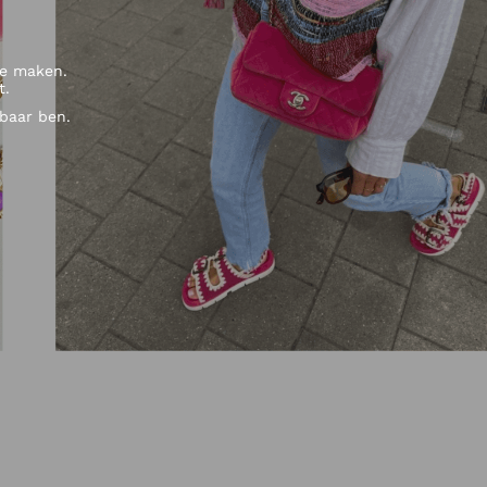
te maken.
t.
kbaar ben.