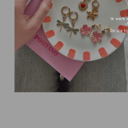
Ik werk 
J
Tot die t