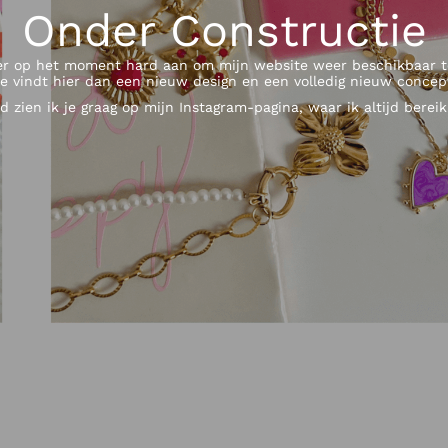
Onder Constructie
er op het moment hard aan om mijn website weer beschikbaar 
e vindt hier dan een nieuw design en een volledig nieuw concep
ijd zien ik je graag op mijn Instagram-pagina, waar ik altijd berei